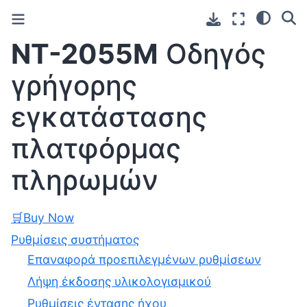
NT-2055M
Οδηγός
γρήγορης
εγκατάστασης
πλατφόρμας
πληρωμών
🛒Buy Now
Ρυθμίσεις συστήματος
Επαναφορά προεπιλεγμένων ρυθμίσεων
Λήψη έκδοσης υλικολογισμικού
Ρυθμίσεις έντασης ήχου